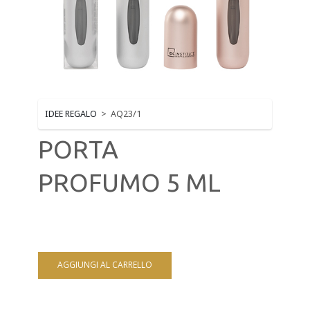
MAKE-UP E CIGLIA
MONOUSO ESTETICA
MUST HAVE BEAUTY
NAILS E PRODOTTI TECNICI
IDEE REGALO
>
AQ23/1
SOLARIUM
PORTA
STRUMENTI TAGLIO E ACCESSORI MANICURE - PED
PROFUMO 5 ML