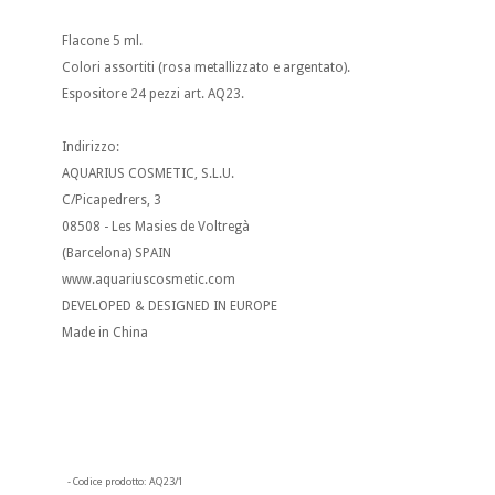
Flacone 5 ml.
Colori assortiti (rosa metallizzato e argentato).
Espositore 24 pezzi art. AQ23.
Indirizzo:
AQUARIUS COSMETIC, S.L.U.
C/Picapedrers, 3
08508 - Les Masies de Voltregà
(Barcelona) SPAIN
www.aquariuscosmetic.com
DEVELOPED & DESIGNED IN EUROPE
Made in China
- Codice prodotto:
AQ23/1