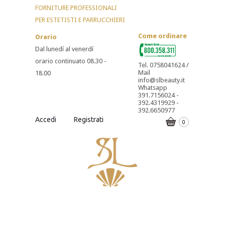
FORNITURE PROFESSIONALI
PER ESTETISTI E PARRUCCHIERI
Come ordinare
Orario
Dal lunedí al venerdí
orario continuato 08.30 -
Tel. 0758041624 /
Mail
18.00
info@slbeauty.it
Whatsapp
391.7156024 -
392.4319929 -
392.6650977
Accedi
Registrati
0