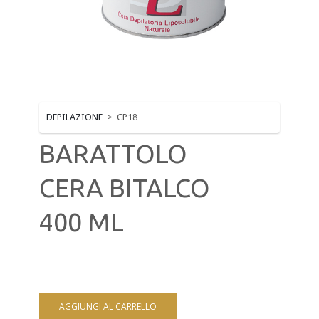
MAKE-UP E CIGLIA
MONOUSO ESTETICA
MUST HAVE BEAUTY
NAILS E PRODOTTI TECNICI
DEPILAZIONE
>
CP18
SOLARIUM
BARATTOLO
STRUMENTI TAGLIO E ACCESSORI MANICURE - PED
CERA BITALCO
400 ML