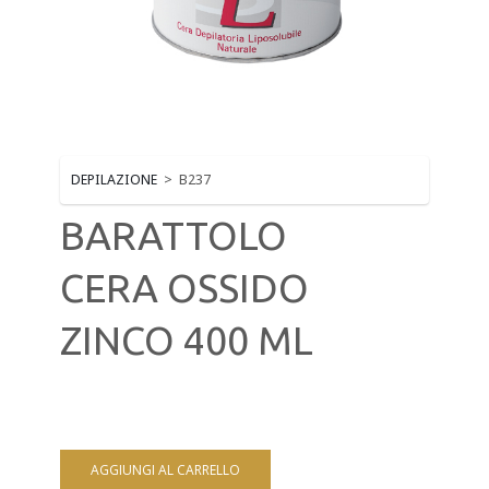
MAKE-UP E CIGLIA
MONOUSO ESTETICA
MUST HAVE BEAUTY
NAILS E PRODOTTI TECNICI
DEPILAZIONE
>
B237
SOLARIUM
BARATTOLO
STRUMENTI TAGLIO E ACCESSORI MANICURE - PED
CERA OSSIDO
ZINCO 400 ML